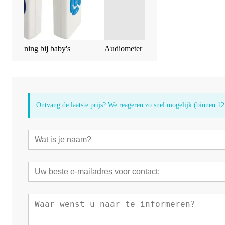
y's
Audiometer AD104
Middenooranalysat
Ontvang de laatste prijs? We reageren zo snel mogelijk (binnen 12