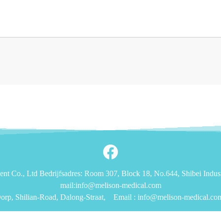
 Co., Ltd Bedrijfsadres: Room 307, Block 18, No.644, Shibei Indust
mail:info@melison-medical.com
rp, Shilian-Road, Dalong-Straat,
Email :
info@melison-medical.co