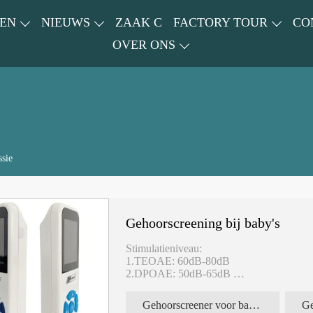
EN
NIEUWS
ZAAK C
FACTORY TOUR
CO
OVER ONS
ssie
Gehoorscreening bij baby's
Stimulatieniveau:
1.TEOAE: 60dB-80dB
2.DPOAE: 50dB-65dB
Gehoorscreener voor baby's
Gehoorscreening bij baby's