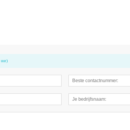
or
Audiometer AD100
Audiometrisch
 uur)