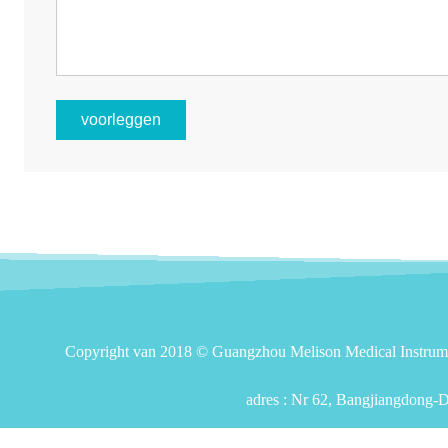
voorleggen
Copyright van 2018 © Guangzhou Melison Medical Instrument
adres :
Nr 62, Bangjiangdong-Do