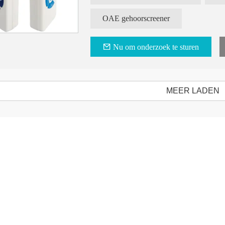
1. Componenten:
OAE gehoorscreener
Hostapparaat, sonde, basis, adapter, oordo
Nu om onderzoek te sturen
MEER LADEN