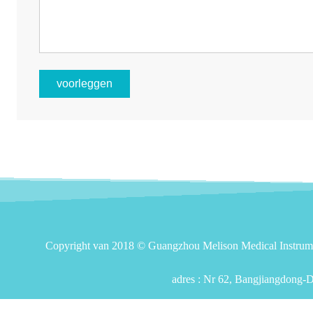
voorleggen
Copyright van 2018 © Guangzhou Melison Medical Instrument
adres :
Nr 62, Bangjiangdong-Do