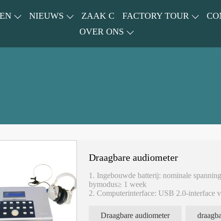
EN
NIEUWS
ZAAK C
FACTORY TOUR
CO
OVER ONS
Draagbare audiometer
1. Ingebouwde batterij: nominale spannin
bymodus≥ 1 week
2. Computerinterface: USB 2.0-interface 
werkstation voor het afdrukken van een te
3.18.draagbaar, lichtgewicht: gewicht: de 
Draagbare audiometer
draagb
kg;