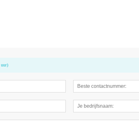
or
Audiometer AD100
Audiometrisch
 uur)