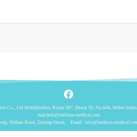
 Co., Ltd Bedrijfsadres: Room 307, Block 18, No.644, Shibei Indust
mail:info@melison-medical.com
rp, Shilian-Road, Dalong-Straat,
Email :
info@melison-medical.co