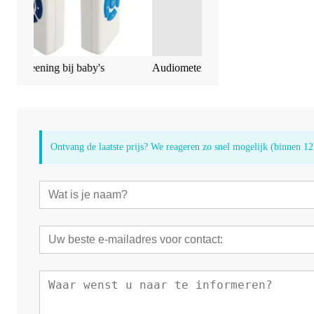
y's
Audiometer AD104
Middenooranalysat
Ontvang de laatste prijs? We reageren zo snel mogelijk (binnen 12