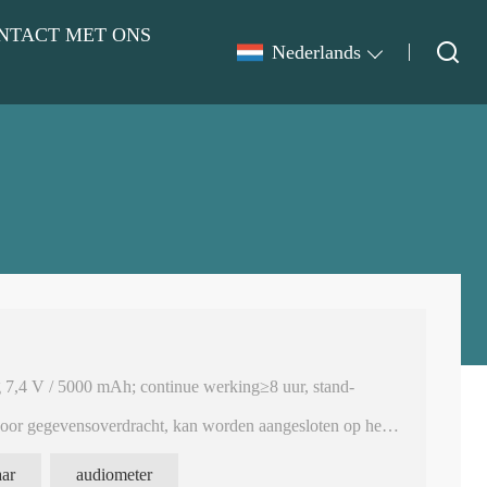
NTACT MET ONS
Nederlands
g 7,4 V / 5000 mAh; continue werking≥8 uur, stand-
voor gegevensoverdracht, kan worden aangesloten op het
strapport
host is ongeveer 910 g, het brutogewicht is ongeveer 4,6
aar
audiometer