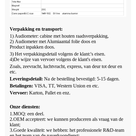
Verpakking en transport
:
1) Audiometer:
cabine met houten raadsverpakking,
2)
Audiometer met
Alumi
aantal folie doos
en
Product
inpakken
doos
.
3) Het verpakkingsdetail volgens de klant:
'
s eisen.
4
)
De wijze van vervoer volgens de klant
'
s eisen.
Zoals, zeevracht, luchtvracht, express, van deur tot deur en
etc.
Leveringsdetail:
Na de bestelling bevestigd:
5-15
dagen
.
Betalingen:
VISA, TT, Western Union en etc.
Vervoer:
Karton, Pallet en enz.
Onze diensten
:
1.
MOQ: een
deel
.
2.
OEM accepteert: we kunnen produceren als vraag van de
klant;
3.
Goede kwaliteit: we hebben:
het professionele R&D-team
en het team van de naverkoopdienst;
.