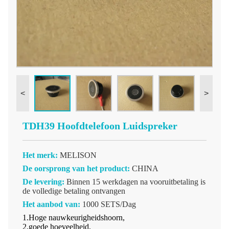
<
>
TDH39 Hoofdtelefoon Luidspreker
Het merk:
MELISON
De oorsprong van het product:
CHINA
De levering:
Binnen 15 werkdagen na vooruitbetaling is
de volledige betaling ontvangen
Het aanbod van:
1000 SETS/Dag
1.Hoge nauwkeurigheidshoorn,
2.goede hoeveelheid,